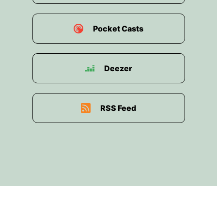
houdt, dat is precies die smaak die je omschrijft,
sommigen zijn heftiger, sommige zijn minder
Pocket Casts
heftig.
00:01:49: Maar als je daarvan houten dan is het
natuurlijk wel een belevenis dat er zoveel
Deezer
variatie is.
00:01:54: maar moet je natuurlijk bijzeggen dit
is ook van zoetigheden voor je maag en voor je
RSS Feed
daam echt de meest orazone shit die je naar
binnen kunt vreten.
00:02:02: Dat moet wel even bijzetten.
00:02:04: Het is vooral denk ik.
00:02:05: Ik heb de ingrediënten niet helemaal
naar gekeken, maar volgens mij echt de